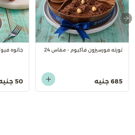
تورته فورسيزون فاكيوم - مقاس 24
جاتوه فيوت
685 جنيه
50 جنيه