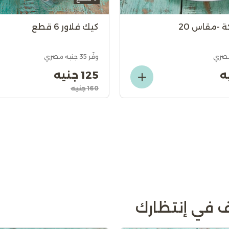
ة -مقاس 20
كيك فلاور 6 قطع
وفّر 35 جنيه مصري
125 جنيه
160 جنيه
 في إنتظارك