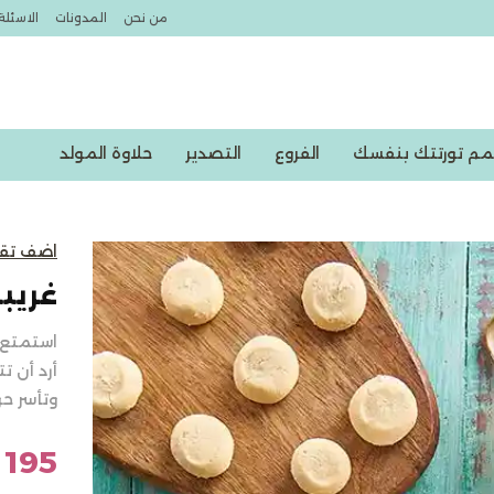
من نحن
المدونات
الاسئلة
مم تورتتك بنفسك
الفروع
التصدير
حلاوة المولد
خصومات اكسبشن
اضف تق
غريبة
استمتع 
أرد أن 
وتأسر 
195 جنيه