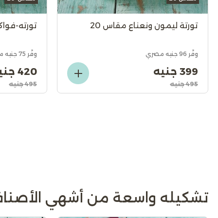
تورتة ليمون ونعناع مقاس 20
تورته-فواك
وفّر 96 جنيه مصري
وفّر 75 جنيه مصري
399 جنيه
420 جنيه
495 جنيه
495 جنيه
تشكيله واسعة من أشهي الأصناف