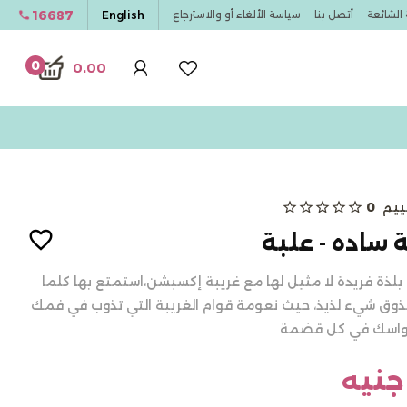
16687
English
 الشائعة
أتصل بنا
سياسة الألغاء أو والاسترجاع
0
0.00
ييم
0
star_outline
star_outline
star_outline
star_outline
star_outline
 ساده - علبة
بلذة فريدة لا مثيل لها مع غريبة إكسبشن،استمتع بها كلما
تتذوق شيء لذيذ، حيث نعومة قوام الغريبة التي تذوب في فمك
حواسك في كل قضمة