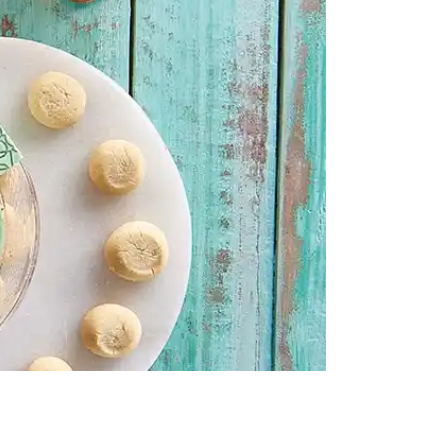
كيك
ايس كريم
كحك وبسكويت
الالبان