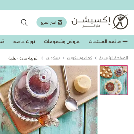
اختر الفرع
قائمة المنتجات
عروض وخصومات
تورت خاصة
صّ
الصفحة الرئيسية
كحك وبسكويت
بسكويت
غريبة ساده - علبة
عروض وخصومات
تورت وجاتوه
مخبوزات
حلويات شرقیة
شوكولاته