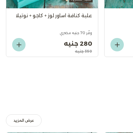
علبة كنافة اساور لوز + كاجو + نوتيلا
وفّر 70 جنيه مصري
280 جنيه
350 جنيه
عرض المزيد