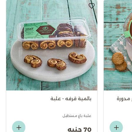
 مدورة
بالمية قرفه - علبة
علبة باغ مستطيل
70 جنيه