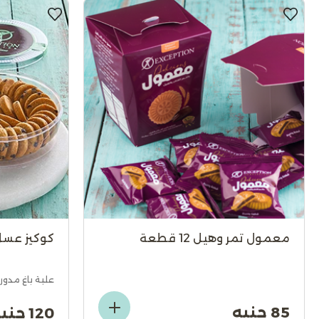
معمول تمر وهيل 12 قطعة
كوكيز عسل 
علبة باغ مدور
85 جنيه
120 جنيه