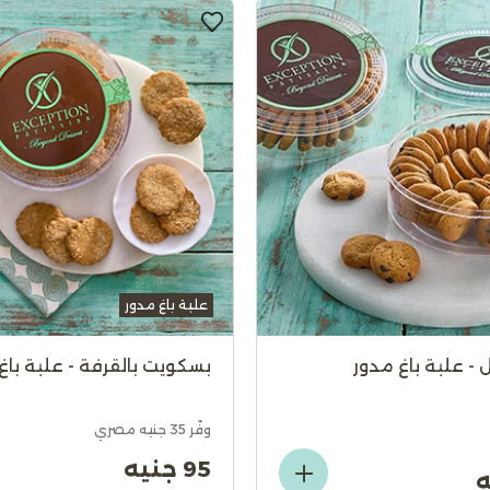
علبة باغ مدور
- علبة باغ مدور
بسكويت بالقرفة - علبة باغ
وفّر 35 جنيه مصري
95 جنيه