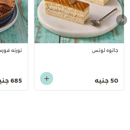
جاتوه لوتس
تورته فورس
50 جنيه
685 جنيه