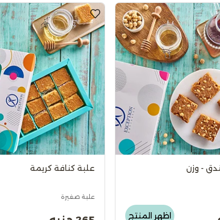
دق - وزن
علبة كنافة كريمة
علبة صغيرة
اظهر المنتج
265 جنيه