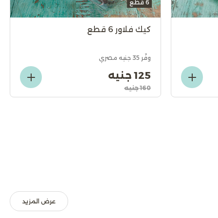
6 قطع
كيك فلاور 6 قطع
وفّر 35 جنيه مصري
125 جنيه
160 جنيه
عرض المزيد