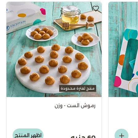
منتج لفترة محدودة
رموش الست - وزن
اظهر المنتج
60 جنيه