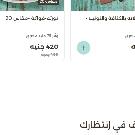
مقاس-20
ته بالكنافة والنوتيلا -
تورته-فواكة -مقاس 20
وفّر 75 جنيه مصري
420 جنيه
495 جنيه
 في إنتظارك