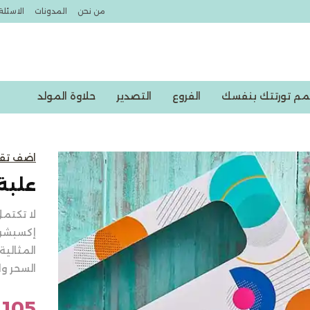
من نحن
المدونات
الاسئلة
مم تورتتك بنفسك
الفروع
التصدير
حلاوة المولد
خصومات اكسبشن
اضف تق
علبة 
لا تكتمل
إكسبشن 
المثالية
السحر و
105 جنيه