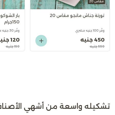
مقاس 20
تورتة جناش مانجو مقاس 20
بار الشوكولا
150جرام
وفّر 100 جنيه مصري
وفّر 30 جنيه مصري
450 جنيه
120 جنيه
550 جنيه
150 جنيه
تشكيله واسعة من أشهي الأصناف