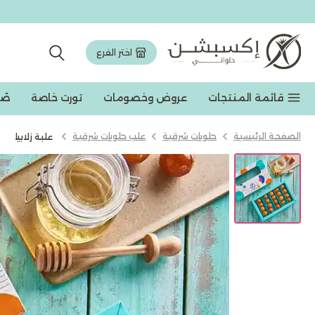
اختر الفرع
قائمة المنتجات
عروض وخصومات
تورت خاصة
صّ
الصفحة الرئيسية
حلويات شرقیة
علب حلويات شرقية
علبة زلابيا
عروض وخصومات
تورت وجاتوه
مخبوزات
حلويات شرقیة
شوكولاته