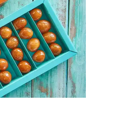
كيك
ايس كريم
كحك وبسكويت
الالبان