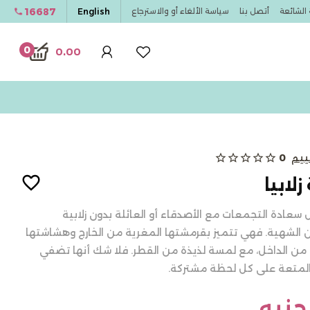
16687
English
 الشائعة
أتصل بنا
سياسة الألغاء أو والاسترجاع
0
0.00
ييم
0
star_outline
star_outline
star_outline
star_outline
star_outline
زلابيا
 سعادة التجمعات مع الأصدقاء أو العائلة بدون زلابية
الشهية. فهي تتميز بقرمشتها المغرية من الخارج وهشاشتها
 من الداخل، مع لمسة لذيذة من القطر. فلا شك أنها تضفي
المتعة على كل لحظة مشتركة.