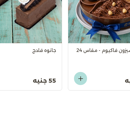
يزون فاكيوم - مقاس 24
جاتوه فادج
55 جنيه