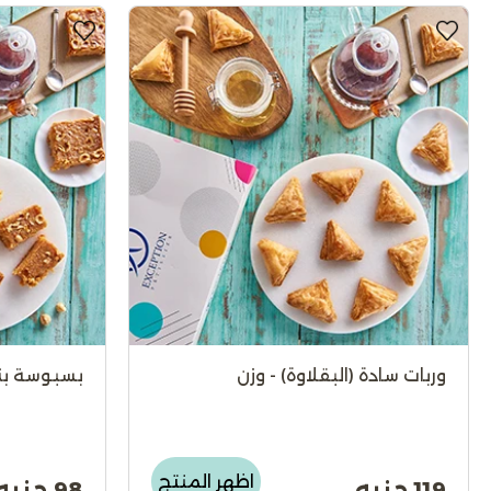
وربات سادة (البقلاوة) - وزن
بسبوسة بن
اظهر المنتج
119 جنيه
98 جنيه