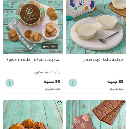
علبة باغ مدور
مهلبية سادة -كوب صغير
بسكويت بالقرفة - علبة باغ مدورة
وفّر 35 جنيه مصري
35 جنيه
95 جنيه
45 جنيه
130 جنيه