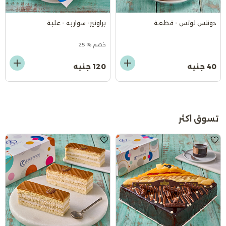
دونتس لوتس - قطعة
براونيز- سواريه - علبة
خصم % 25
40 جنيه
120 جنيه
تسوق اكثر