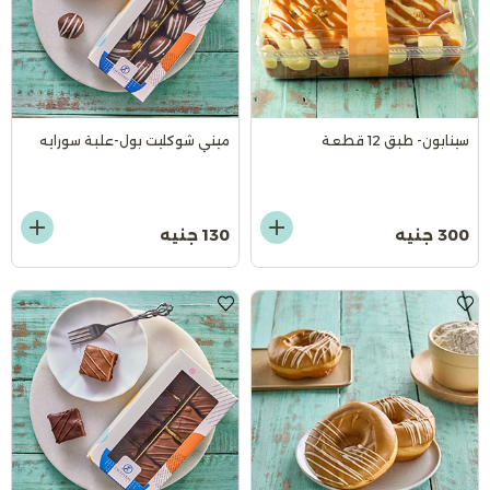
سينابون- طبق 12 قطعة
ميني شوكليت بول-علبة سورايه
300 جنيه
130 جنيه