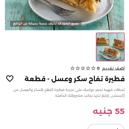
كحك وبسكويت
جميع الصور قد تختلف بنسبة بسيطة عن الواقع
الالبان
من نحن
اضف تقييم
0
star_outline
star_outline
star_outline
star_outline
star_outline
المدونات
فطيرة تفاح سكر وعسل - قطعة
الاسئلة الشائعة
لحظات شهية تحفز حواسك على تجربة فطيرة التفاح بالسكر والعسل من
أتصل بنا
إكسبشن، إختيار لذيذ بجانب مشروباتك الدافئة.
سياسة الألغاء أو والاسترجاع
55 جنيه
تسجيل الدخول
English