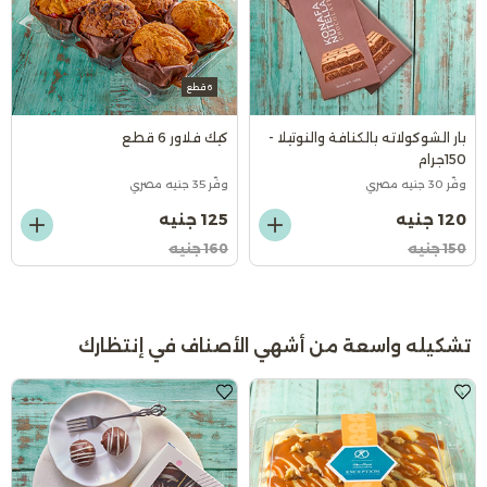
6 قطع
بار الشوكولاته بالكنافة والنوتيلا -
كيك فلاور 6 قطع
150جرام
وفّر 30 جنيه مصري
وفّر 35 جنيه مصري
120 جنيه
125 جنيه
150 جنيه
160 جنيه
تشكيله واسعة من أشهي الأصناف في إنتظارك