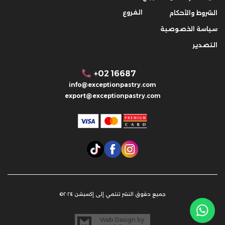
الفروع
الشروط والأحكام
سياسة الخصوصية
التصدير
+02 16687
info@exceptionpastry.com
export@exceptionpastry.com
جميع حقوق النشر تنتمي إلى إكسبشن ٢٠٢٤©
Web Design by