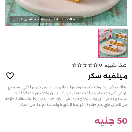
كحك وبسكويت
جميع الصور قد تختلف بنسبة بسيطة عن الواقع
الالبان
اضف تقييم
0
star_outline
star_outline
star_outline
star_outline
star_outline
من نحن
ميلفيه سكر
المدونات
الاسئلة الشائعة
هناك بعض الحلويات يصعب وصفها بالكلام ولا بد من تجربتها لكي تستمتع
بها في كل قضمة، وميلفيه السكر من إكسبشن واحد من تلك الحلويات،
أتصل بنا
استمتع به في أي وقت تحتاج فيه لشئ لذيذ حيث يتميز بطبقات هاشة طازجة
من الميل فاي مع حشوة الكريمة الشهية ولمسة نهائية من السكر.
سياسة الألغاء أو والاسترجاع
تسجيل الدخول
50 جنيه
English