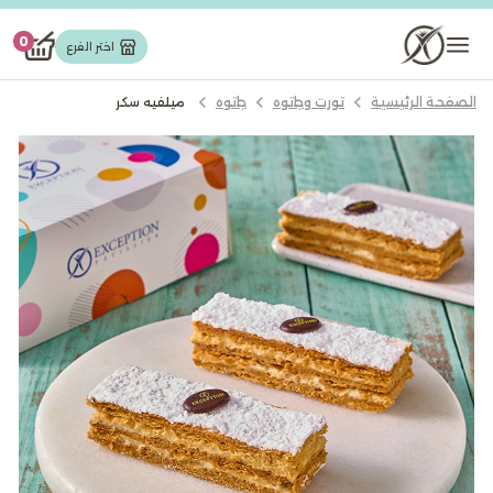
تورت وجاتوه
0
اختر الفرع
الصفحة الرئيسية
تورت وجاتوه
جاتوه
ميلفيه سكر
مخبوزات
حلويات شرقیة
شوكولاته
كيك
ايس كريم