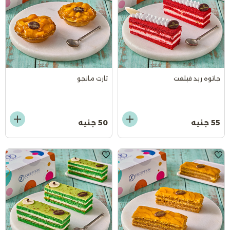
جاتوه ريد فيلفت
تارت مانجو
55 جنيه
50 جنيه