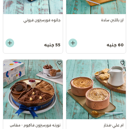
ارز باللبن سادة
جاتوه فورسيزون فروتي
60 جنيه
55 جنيه
ام علي-فخار
تورته فورسيزون فاكيوم - مقاس