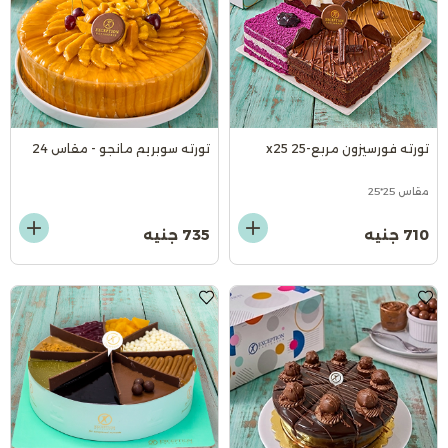
تورته فورسيزون مربع-25 x25
تورته سوبريم مانجو - مقاس 24
مقاس 25*25
710 جنيه
735 جنيه