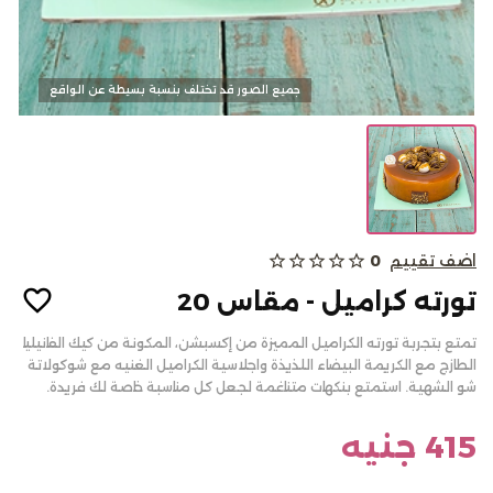
كحك وبسكويت
جميع الصور قد تختلف بنسبة بسيطة عن الواقع
الالبان
من نحن
اضف تقييم
0
star_outline
star_outline
star_outline
star_outline
star_outline
المدونات
تورته كراميل - مقاس 20
الاسئلة الشائعة
تمتع بتجربة تورته الكراميل المميزة من إكسبشن، المكونة من كيك الفانيليا
أتصل بنا
الطازج مع الكريمة البيضاء اللذيذة واجلاسية الكراميل الغنيه مع شوكولاتة
شو الشهية. استمتع بنكهات متناغمة لجعل كل مناسبة خاصة لك فريدة.
سياسة الألغاء أو والاسترجاع
تسجيل الدخول
415 جنيه
English