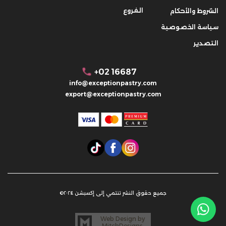
الفروع
الشروط والأحكام
سياسة الخصوصية
التصدير
+02 16687
info@exceptionpastry.com
export@exceptionpastry.com
جميع حقوق النشر تنتمي إلى إكسبشن ٢٠٢٤©
Web Design by
MitchDesigns