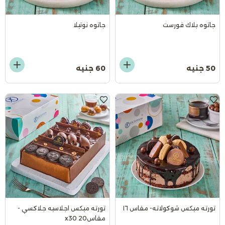
جاتوه بلاك فورست
جاتوه نوتيلا
50 جنيه
60 جنيه
تورته ميكس شوكولاته- مقاس ١٦
تورته ميكس اجلاسيه جلاكسي -
مقاس20 x30