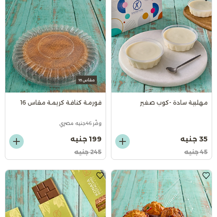
مقاس 16
مهلبية سادة -كوب صغير
فورمة كنافة كريمة مقاس 16
وفّر 46جنيه مصري
35 جنيه
199 جنيه
45 جنيه
245 جنيه