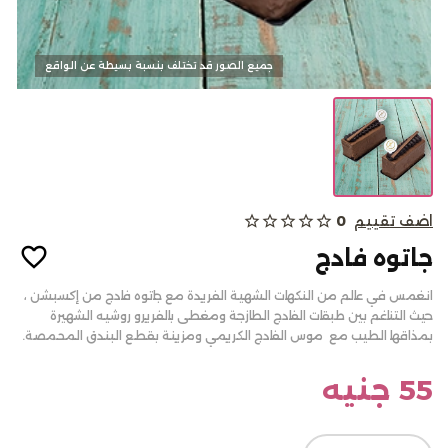
كحك وبسكويت
جميع الصور قد تختلف بنسبة بسيطة عن الواقع
الالبان
اضف تقييم
0
star_outline
star_outline
star_outline
star_outline
star_outline
من نحن
جاتوه فادج
المدونات
الاسئلة الشائعة
انغمس في عالم من النكهات الشهية الفريدة مع جاتوه فادج من إكسبشن ،
حيث التناغم بين طبقات الفادج الطازجة ومغطى بالفريرو روشيه الشهيرة
أتصل بنا
بمذاقها الطيب مع موس الفادج الكريمي ومزينة بقطع البندق المحمصة.
سياسة الألغاء أو والاسترجاع
55 جنيه
تسجيل الدخول
English