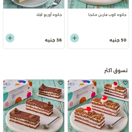
جاتوه كوب فارين مانجا
جاتوه أوريو كيك
50 جنيه
36 جنيه
تسوق اكثر