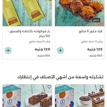
6 قطع
كيك فلاور 6 قطع
بار شوكولاته بالكنافة والفستق -
150 جرام
وفّر 35 جنيه مصري
وفّر 30جنيه مصري
125 جنيه
120 جنيه
160 جنيه
150 جنيه
تشكيله واسعة من أشهي الأصناف في إنتظارك