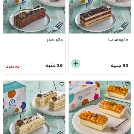
جاتوه سامبا
جاتو صخر
60 جنيه
26 جنيه
غير متوفر