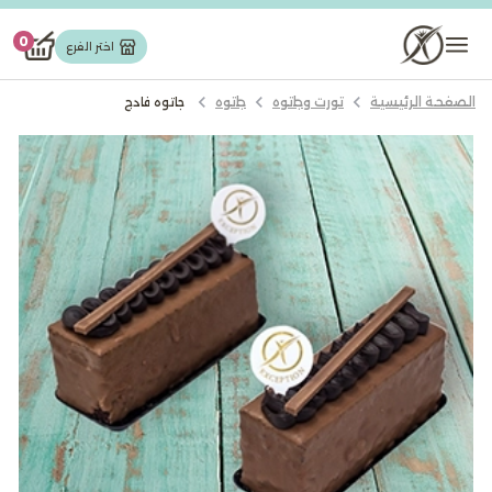
تورت وجاتوه
0
اختر الفرع
الصفحة الرئيسية
تورت وجاتوه
جاتوه
جاتوه فادج
مخبوزات
حلويات شرقیة
شوكولاته
كيك
ايس كريم