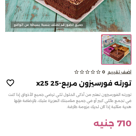
كحك وبسكويت
جميع الصور قد تختلف بنسبة بسيطة عن الواقع
الالبان
من نحن
اضف تقييم
0
star_outline
star_outline
star_outline
star_outline
star_outline
المدونات
تورته فورسيزون مربع-25 x25
الاسئلة الشائعة
توررته الفورسيزون تعتبر من أذكى الحلول لكي ترضي جميع الأذواق إذا كنت
أتصل بنا
في تجمع عائلي كبير أو في جميع مناسبتك العزيزة عليك، بالإضافة فإنها
هدية مثالية إذا كان لديك عزومة طارقة.
سياسة الألغاء أو والاسترجاع
تسجيل الدخول
710 جنيه
English