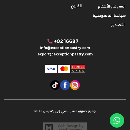
الفروع
الشروط والأحكام
سياسة الخصوصية
التصدير
+02 16687
info@exceptionpastry.com
export@exceptionpastry.com
جميع حقوق النشر تنتمي إلى إكسبشن ٢٠٢٤©
Web Design by
MitchDesigns