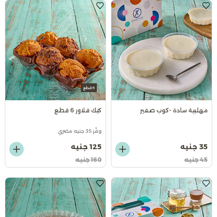
6 قطع
مهلبية سادة -كوب صغير
كيك فلاور 6 قطع
وفّر 35 جنيه مصري
35 جنيه
125 جنيه
45 جنيه
160 جنيه