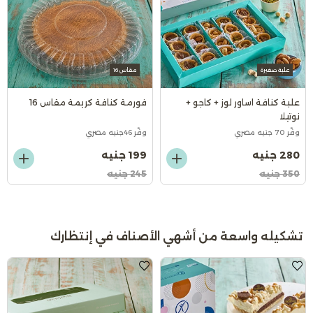
علبة صغيرة
مقاس 16
علبة كنافة اساور لوز + كاجو +
فورمة كنافة كريمة مقاس 16
نوتيلا
وفّر 70 جنيه مصري
وفّر 46جنيه مصري
280 جنيه
199 جنيه
350 جنيه
245 جنيه
تشكيله واسعة من أشهي الأصناف في إنتظارك