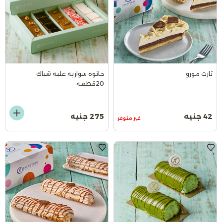
تارت مورو
جاتوه سواريه علبه شباك
20قطعه
42 جنيه
275 جنيه
غير متوفر