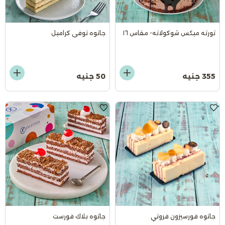
تورته ميكس شوكولاته- مقاس ١٦
جاتوه توفى كراميل
355 جنيه
50 جنيه
جاتوه فورسيزون فروتي
جاتوه بلاك فورست