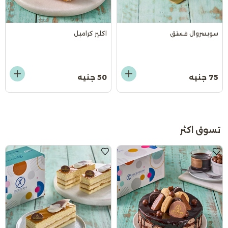
سويسروال فستق
اكلير كراميل
75 جنيه
50 جنيه
تسوق اكثر