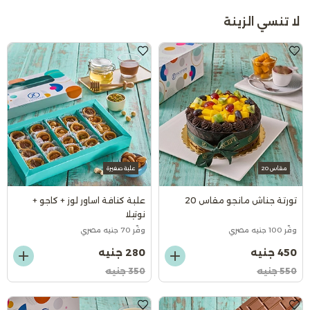
لا تنسي الزينة
مقاس 20
علبة صغيرة
تورتة جناش مانجو مقاس 20
علبة كنافة اساور لوز + كاجو +
نوتيلا
وفّر 100 جنيه مصري
وفّر 70 جنيه مصري
450 جنيه
280 جنيه
550 جنيه
350 جنيه