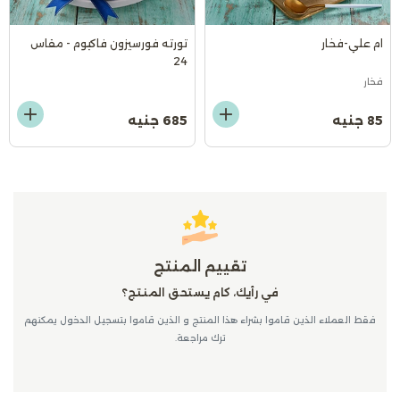
ام علي-فخار
تورته فورسيزون فاكيوم - مقاس
24
فخار
85 جنيه
685 جنيه
تقييم المنتج
في رأيك، كام يستحق المنتج؟
فقط العملاء الذين قاموا بشراء هذا المنتج و الذين قاموا بتسجيل الدخول يمكنهم
ترك مراجعة.