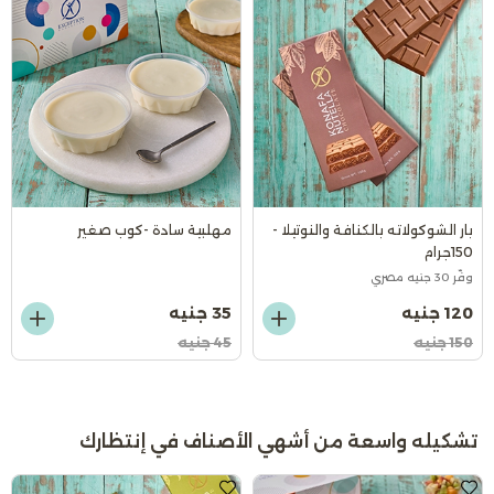
بار الشوكولاته بالكنافة والنوتيلا -
مهلبية سادة -كوب صغير
150جرام
وفّر 30 جنيه مصري
120 جنيه
35 جنيه
150 جنيه
45 جنيه
تشكيله واسعة من أشهي الأصناف في إنتظارك