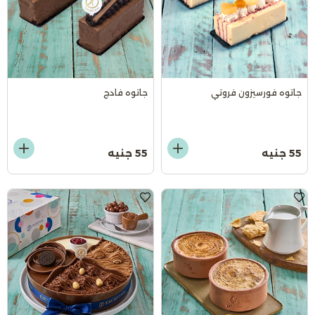
جاتوه فورسيزون فروتي
جاتوه فادج
55 جنيه
55 جنيه