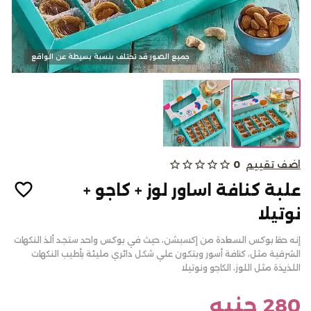
كحك وبسكويت
جميع الصور قد تختلف بنسبة بسيطة عن الواقع
الالبان
من نحن
اضف تقييم
0
star_outline
star_outline
star_outline
star_outline
star_outline
المدونات
علبة كنافة اساور لوز + كاجو +
الاسئلة الشائعة
نوتيلا
أتصل بنا
إنه حقا بوكس السعادة من إكسبشن، حيث في بوكس واحد ستجد ألذ النكهات
سياسة الألغاء أو والاسترجاع
الشرقية مثل، كنافة أسور وبتكون علي شكل دائري مليئة بأطيب النكهات
اللذيذة مثل اللوز، الكاجو ونوتيلا
تسجيل الدخول
English
280 جنيه