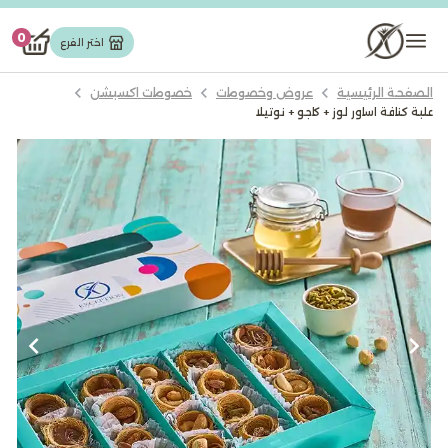
تورت وجاتوه
0
اختر الفرع
الصفحة الرئيسية
عروض وخصومات
خصومات اكسبشن
مخبوزات
علبة كنافة اساور لوز + كاجو + نوتيلا
حلويات شرقیة
شوكولاته
كيك
ايس كريم