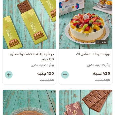
مقاس-20
تورته-فواكة -مقاس 20
بار شوكولاته بالكنافة والفستق -
150 جرام
وفّر 75 جنيه مصري
وفّر 30جنيه مصري
420 جنيه
120 جنيه
495 جنيه
150 جنيه