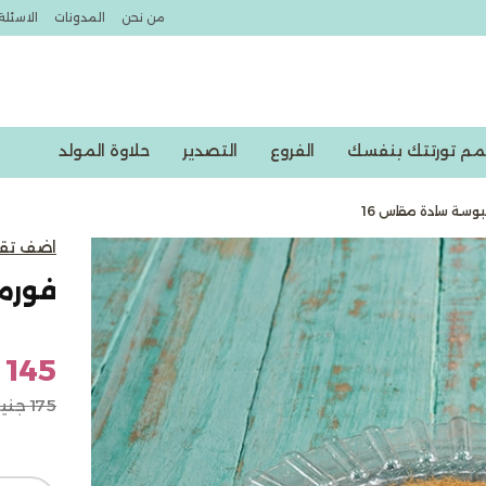
من نحن
المدونات
الاسئلة
مم تورتتك بنفسك
الفروع
التصدير
حلاوة المولد
وسة سادة مقاس 16
خصومات اكسبشن
اضف تق
فورم
145 جنيه
175 جنيه