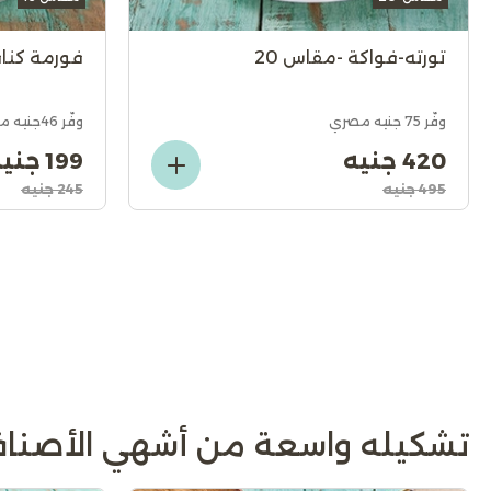
تورته-فواكة -مقاس 20
فورمة كناف
وفّر 75 جنيه مصري
وفّر 46جنيه مصري
420 جنيه
199 جنيه
495 جنيه
245 جنيه
تشكيله واسعة من أشهي الأصناف