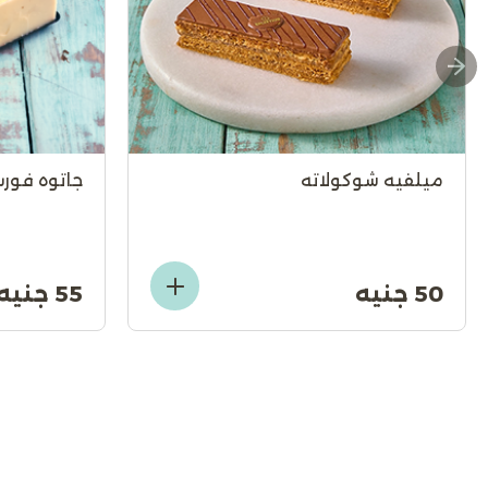
ميلفيه شوكولاته
جاتوه فور
50 جنيه
55 جنيه