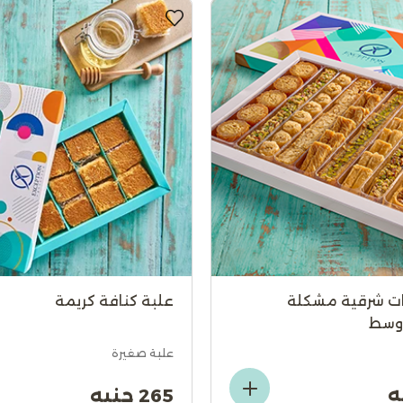
ات شرقية مشكلة
علبة كنافة كريمة
 وسط
علبة صغيرة
265 جنيه