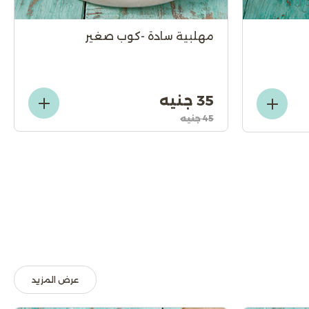
مهلبية سادة -كوب صغير
35 جنيه
45 جنيه
عرض المزيد