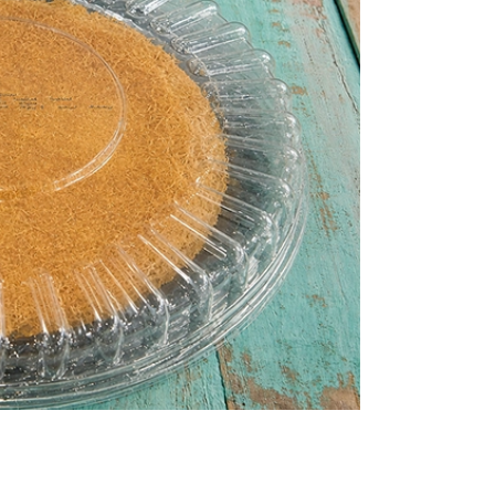
كيك
ايس كريم
كحك وبسكويت
الالبان