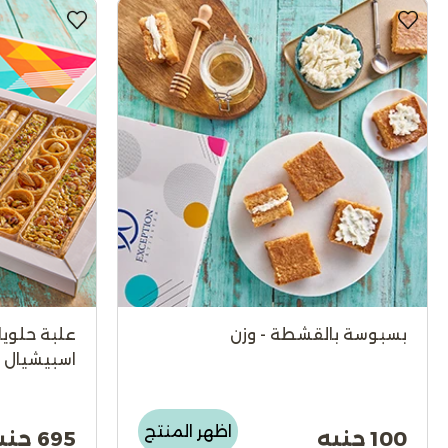
بسبوسة بالقشطة - وزن
علبة حلوي
اسبيشيال
اظهر المنتج
100 جنيه
695 جنيه