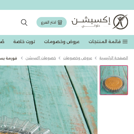
اختر الفرع
قائمة المنتجات
عروض وخصومات
تورت خاصة
صّ
الصفحة الرئيسية
عروض وخصومات
خصومات اكسبشن
فورمة بسب
عروض وخصومات
تورت وجاتوه
مخبوزات
حلويات شرقیة
شوكولاته