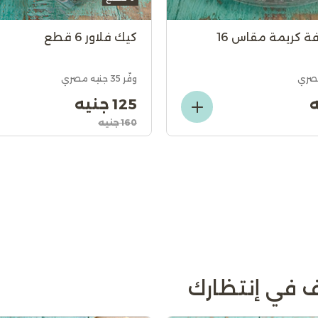
ة كريمة مقاس 16
كيك فلاور 6 قطع
وفّر 35 جنيه مصري
125 جنيه
160 جنيه
 في إنتظارك