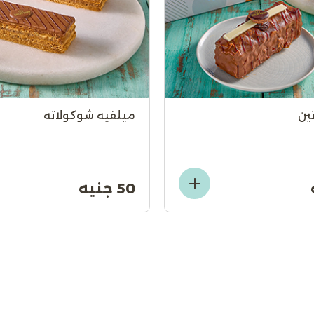
ين
ميلفيه شوكولاته
50 جنيه