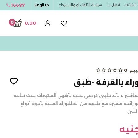
16687
English
 الشائعة
أتصل بنا
سياسة الألغاء أو والاسترجاع
0
0.00
ييم
0
star_outline
star_outline
star_outline
star_outline
star_outline
راء بالقرفة -طبق
عاشوراء بألذ حلوي كريمي غنية بأشهي المكونات حيث تناغم
و رائحة مميزة مع طبقة من العاشوراء الغنية بأجود أنواع
للبن.