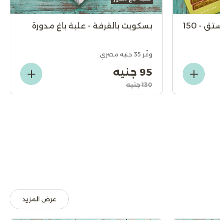
بار شوكولاته بالكنافة والفستق - 150
بسكويت بالقرفة - علبة باغ مدورة
وفّر 35 جنيه مصري
95 جنيه
130 جنيه
عرض المزيد