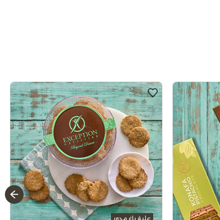
علبة باغ مدور