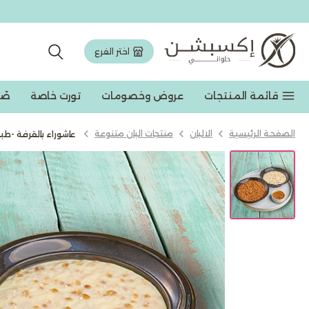
اختر الفرع
قائمة المنتجات
عروض وخصومات
تورت خاصة
صّ
الصفحة الرئيسية
الالبان
منتجات البان متنوعة
عاشوراء بالقرفة -طب
عروض وخصومات
تورت وجاتوه
مخبوزات
حلويات شرقیة
شوكولاته