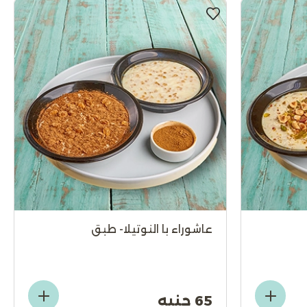
عاشوراء با النوتيلا- طبق
65 جنيه