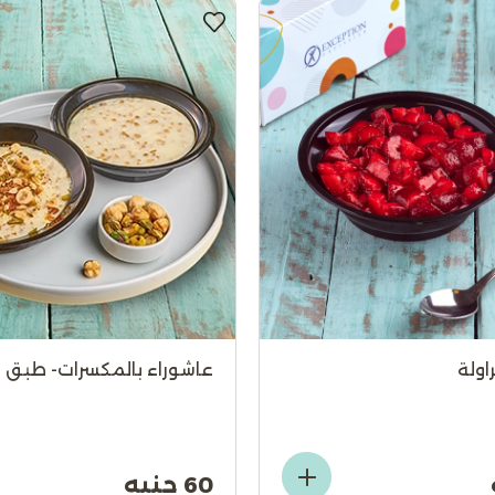
راولة
عاشوراء بالمكسرات- طبق
60 جنيه