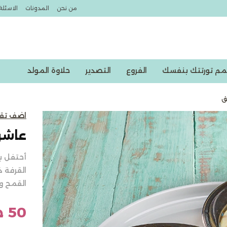
من نحن
المدونات
الاسئلة
مم تورتتك بنفسك
الفروع
التصدير
حلاوة المولد
ق
خصومات اكسبشن
اضف تق
عاشو
أحتفل ب
القرفة ذ
القمح وا
50 جنيه