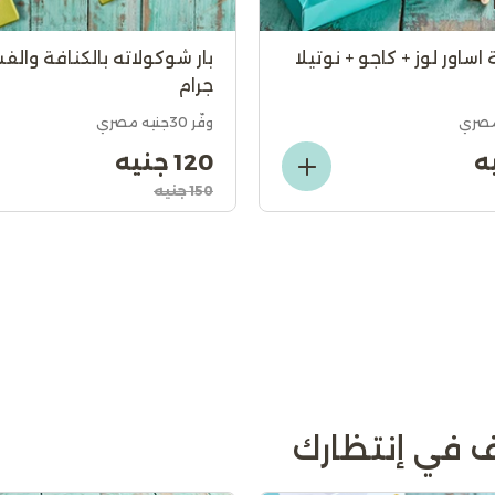
اساور لوز + كاجو + نوتيلا
جرام
وفّر 30جنيه مصري
120 جنيه
150 جنيه
 في إنتظارك