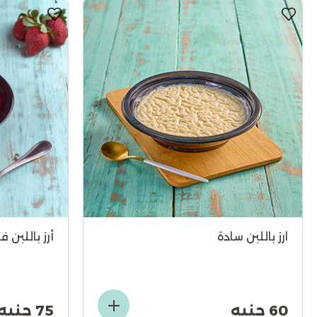
ارز باللبن سادة
أرز باللبن ف
60 جنيه
75 جنيه