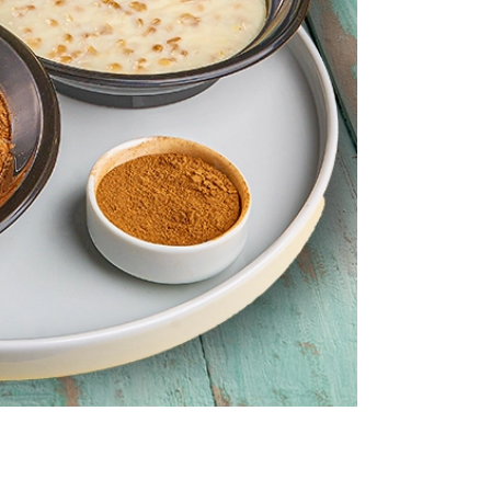
كيك
ايس كريم
كحك وبسكويت
الالبان