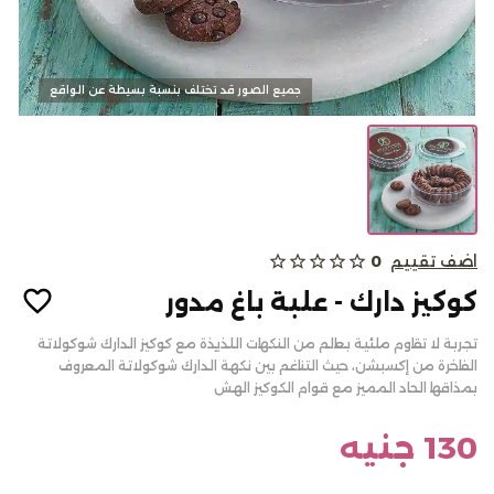
كحك وبسكويت
جميع الصور قد تختلف بنسبة بسيطة عن الواقع
الالبان
من نحن
اضف تقييم
0
star_outline
star_outline
star_outline
star_outline
star_outline
المدونات
كوكيز دارك - علبة باغ مدور
الاسئلة الشائعة
تجربة لا تقاوم ملئية بعالم من النكهات اللذيذة مع كوكيز الدارك شوكولاتة
أتصل بنا
الفاخرة من إكسبشن، حيث التناغم بين نكهة الدارك شوكولاتة المعروف
بمذاقها الحاد المميز مع قوام الكوكيز الهش
سياسة الألغاء أو والاسترجاع
تسجيل الدخول
130 جنيه
English