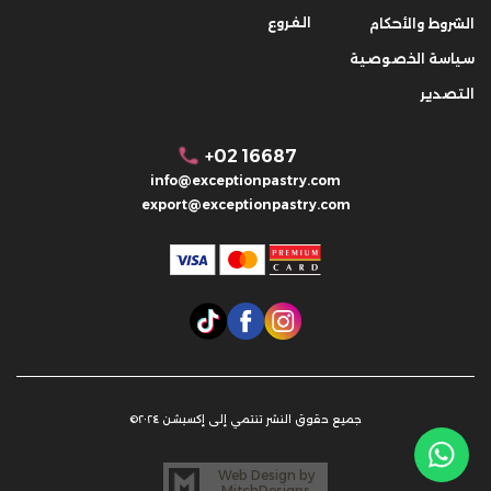
الفروع
الشروط والأحكام
سياسة الخصوصية
التصدير
+02 16687
info@exceptionpastry.com
export@exceptionpastry.com
جميع حقوق النشر تنتمي إلى إكسبشن ٢٠٢٤©
Web Design by
MitchDesigns