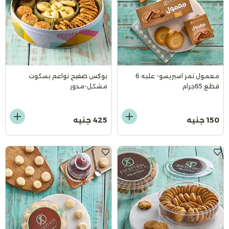
معمول تمر اسبريسو- علبه 6
بوكس صفيح نواعم بسكوت
قطع 65جرام
مشكل-مدور
150 جنيه
425 جنيه