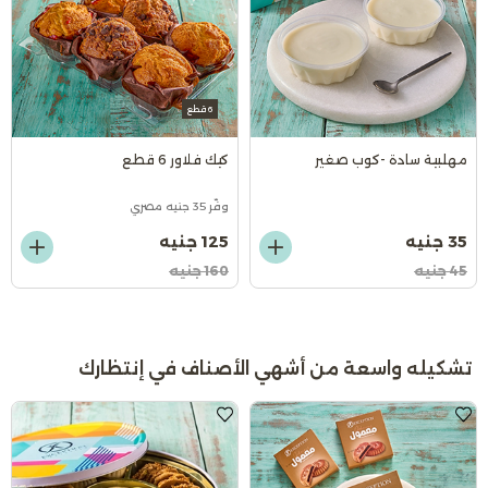
6 قطع
مهلبية سادة -كوب صغير
كيك فلاور 6 قطع
وفّر 35 جنيه مصري
35 جنيه
125 جنيه
45 جنيه
160 جنيه
تشكيله واسعة من أشهي الأصناف في إنتظارك