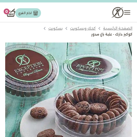
تورت وجاتوه
0
اختر الفرع
الصفحة الرئيسية
كحك وبسكويت
بسكويت
مخبوزات
كوكيز دارك - علبة باغ مدور
حلويات شرقیة
شوكولاته
كيك
ايس كريم