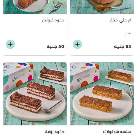
ام علي-فخار
جاتوه فيوتين
فخار
85 جنيه
50 جنيه
ميلفيه شوكولاته
جاتوه نوتيلا