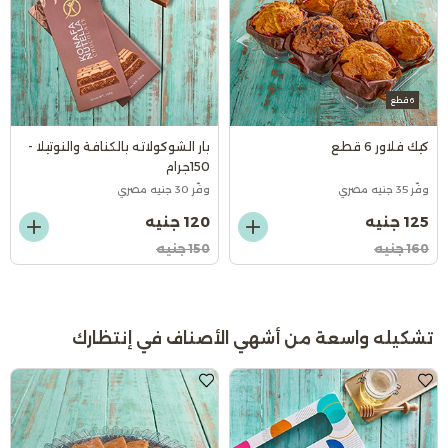
6 قطع
كيك فلاور 6 قطع
بار الشوكولاته بالكنافة والنوتيلا -
150جرام
وفّر 35 جنيه مصري
وفّر 30 جنيه مصري
125 جنيه
120 جنيه
160 جنيه
150 جنيه
تشكيله واسعة من أشهي الأصناف في إنتظارك