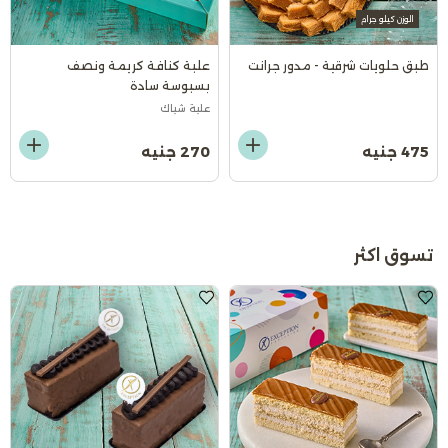
الوزن كيلو جرام
طبق حلويات شرقية - مدور جرانت
علبة كنافة كريمة ونصف
بسبوسة سادة
علبة شباك
475 جنيه
270 جنيه
تسوق اكثر