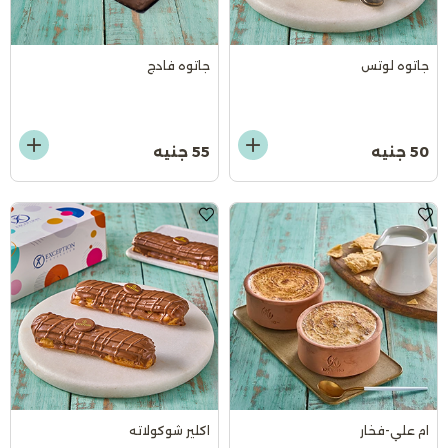
جاتوه لوتس
جاتوه فادج
50 جنيه
55 جنيه
ام علي-فخار
اكلير شوكولاته