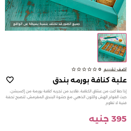
كحك وبسكويت
جميع الصور قد تختلف بنسبة بسيطة عن الواقع
الالبان
من نحن
اضف تقييم
0
star_outline
star_outline
star_outline
star_outline
star_outline
المدونات
علبة كنافة بورمه بندق
الاسئلة الشائعة
إذا حقا كنت من عشاق الكنافة، فالابد من تجربه كنافة بورمة من إكسبشن،
أتصل بنا
حيث القوام الهش واللون الذهبي مغ حشوة البندق المقرمش، لتصبح تحفة
فنية لا تقاوم
سياسة الألغاء أو والاسترجاع
تسجيل الدخول
395 جنيه
English