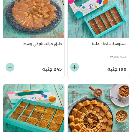
بسبوسة سادة - علبة
طبق جرانت شرقي وسط
علبة صغيرة
190 جنيه
245 جنيه