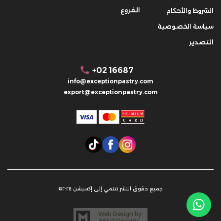
الفروع
الشروط والأحكام
سياسة الخصوصية
التصدير
+02 16687
info@exceptionpastry.com
export@exceptionpastry.com
جميع حقوق النشر تنتمي إلى إكسبشن ٢٠٢٤©
Web Design by
MitchDesigns