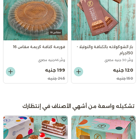
مقاس 16
بار الشوكولاته بالكنافة والنوتيلا -
فورمة كنافة كريمة مقاس 16
150جرام
وفّر 30 جنيه مصري
وفّر 46جنيه مصري
120 جنيه
199 جنيه
150 جنيه
245 جنيه
تشكيله واسعة من أشهي الأصناف في إنتظارك