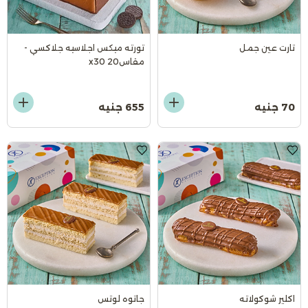
تارت عين جمل
تورته ميكس اجلاسيه جلاكسي -
مقاس20 x30
70 جنيه
655 جنيه
اكلير شوكولاته
جاتوه لوتس