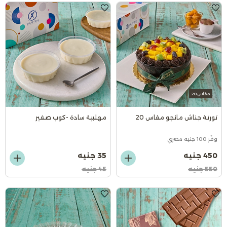
مقاس 20
تورتة جناش مانجو مقاس 20
مهلبية سادة -كوب صغير
وفّر 100 جنيه مصري
450 جنيه
35 جنيه
550 جنيه
45 جنيه