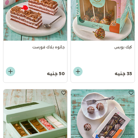
كيك بوبس
جاتوه بلاك فورست
35 جنيه
50 جنيه