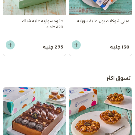
ميني شوكليت بول-علبة سورايه
جاتوه سواريه علبه شباك
20قطعه
130 جنيه
275 جنيه
تسوق اكثر