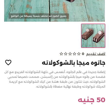
كحك وبسكويت
جميع الصور قد تختلف بنسبة بسيطة عن الواقع
الالبان
اضف تقييم
0
star_outline
star_outline
star_outline
star_outline
star_outline
من نحن
جاتوه ميجا بالشوكولاته
المدونات
الاسئلة الشائعة
إضافة جديدة في عالم الجاتوه، أنغمس في نكهة الشوكولاته الفريدو مع كل
قضمة من جاتوه ميجا بالشوكولاته من إكسبشن، صممت خصيصا لمحبي
أتصل بنا
الشوكولاته، حيث تتكون من طبقة هشة من كيك الشوكولاته مع كريمة
الميلك شوكولاته وطبقة نهائية مغطاة بالشوكولاته.
سياسة الألغاء أو والاسترجاع
تسجيل الدخول
50 جنيه
English