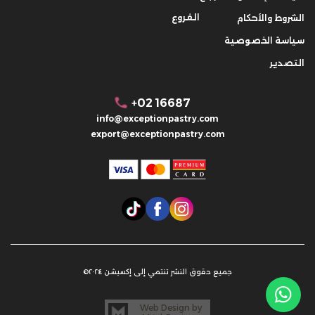
الفروع
الشروط والأحكام
سياسة الخصوصية
التصدير
+02 16687
info@exceptionpastry.com
export@exceptionpastry.com
جميع حقوق النشر تنتمي إلى إكسبشن ٢٠٢٤©
Web Design by