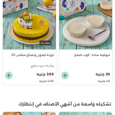
مقاس 20
مهلبية سادة -كوب صغير
تورتة ليمون ونعناع مقاس 20
وفّر 96 جنيه مصري
35 جنيه
399 جنيه
45 جنيه
495 جنيه
تشكيله واسعة من أشهي الأصناف في إنتظارك