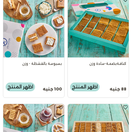
كنافةبصمة-سادة وزن
بسبوسة بالقشطة - وزن
اظهر المنتج
اظهر المنتج
88 جنيه
100 جنيه