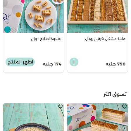
علبة مشكل شرقي رويال
بقلاوة اصابع - وزن
اظهر المنتج
750 جنيه
174 جنيه
تسوق اكثر