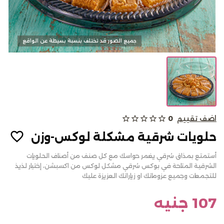
كحك وبسكويت
جميع الصور قد تختلف بنسبة بسيطة عن الواقع
الالبان
من نحن
اضف تقييم
0
star_outline
star_outline
star_outline
star_outline
star_outline
المدونات
حلويات شرقية مشكلة لوكس-وزن
الاسئلة الشائعة
أستمتع بمذاق شرقي يغمر حواسك مع كل صنف من أصناف الحلويات
أتصل بنا
الشرقية المتاحة في بوكس شرقي مشكل لوكس من اكسبشن، إختيار لذيذ
للتجمعات وجميع عزوماتك او زياراتك العزيزة عليك
سياسة الألغاء أو والاسترجاع
تسجيل الدخول
107 جنيه
English