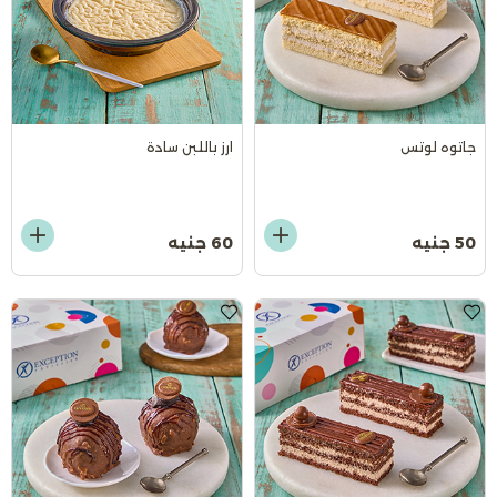
جاتوه لوتس
ارز باللبن سادة
50 جنيه
60 جنيه