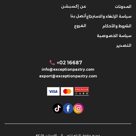
عن إكسبشن
المدونات
أتصل بنا
سياسة الإلغاء والاسترجاع
الفروع
الشروط والأحكام
سياسة الخصوصية
التصدير
+02 16687
info@exceptionpastry.com
export@exceptionpastry.com
جميع حقوق النشر تنتمي إلى إكسبشن ٢٠٢٤©