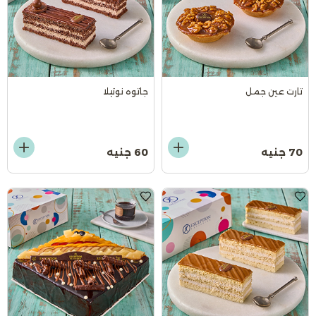
تارت عين جمل
جاتوه نوتيلا
70 جنيه
60 جنيه