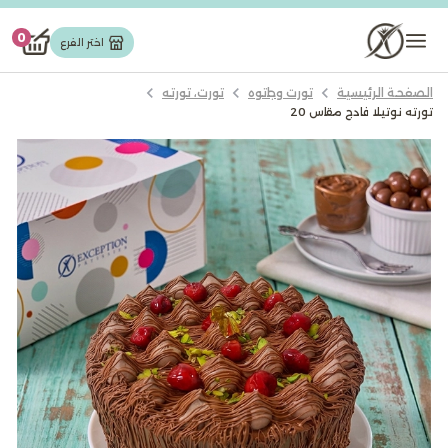
تورت وجاتوه
0
اختر الفرع
الصفحة الرئيسية
تورت وجاتوه
تورت، تورته
مخبوزات
تورته نوتيلا فادج مقاس 20
حلويات شرقیة
شوكولاته
كيك
ايس كريم