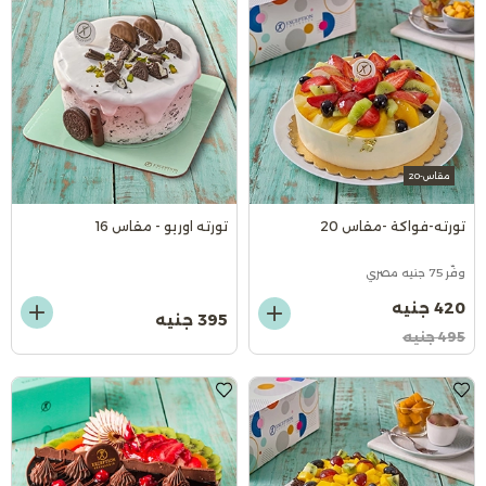
مقاس-20
تورته-فواكة -مقاس 20
تورته اوريو - مقاس 16
وفّر 75 جنيه مصري
420 جنيه
395 جنيه
495 جنيه