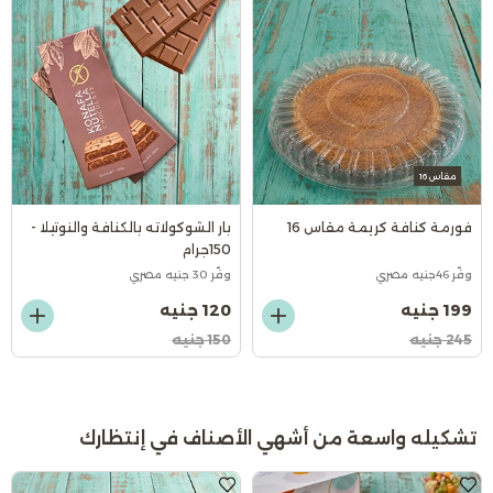
مقاس 16
فورمة كنافة كريمة مقاس 16
بار الشوكولاته بالكنافة والنوتيلا -
150جرام
وفّر 46جنيه مصري
وفّر 30 جنيه مصري
199 جنيه
120 جنيه
245 جنيه
150 جنيه
تشكيله واسعة من أشهي الأصناف في إنتظارك