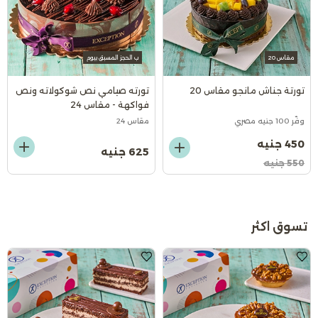
مقاس 20
ب الحجز المسبق بيوم
تورتة جناش مانجو مقاس 20
تورته صيامي نص شوكولاته ونص
فواكهة - مقاس 24
وفّر 100 جنيه مصري
مقاس 24
450 جنيه
625 جنيه
550 جنيه
تسوق اكثر