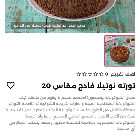
كحك وبسكويت
جميع الصور قد تختلف بنسبة بسيطة عن الواقع
الالبان
من نحن
اضف تقييم
0
star_outline
star_outline
star_outline
star_outline
star_outline
المدونات
تورته نوتيلا فادج مقاس 20
الاسئلة الشائعة
عشاق الشوكولاتة يمتنعون! استمتع بتناغم لا يقاوم من طبقات كيكة
أتصل بنا
الشوكولاتة الإسفنجية الغنية والغارقة بكريمة الشوكولاتة الناعمة. التورتة
مغطاة بالكامل من الخارج بجلاسيه شوكولاتة النوتيلا الفاخرة، ومزينة بلمسة
سياسة الألغاء أو والاسترجاع
غنية من الكريز الأحمر، والفستق الحلبي المبشور، وروزيتات كريمة
تسجيل الدخول
الشوكولاتة المنسوجة باحترافية لتمنحك مظهراً وطعماً يخطف الأنظار في
أي مناسبة.
English