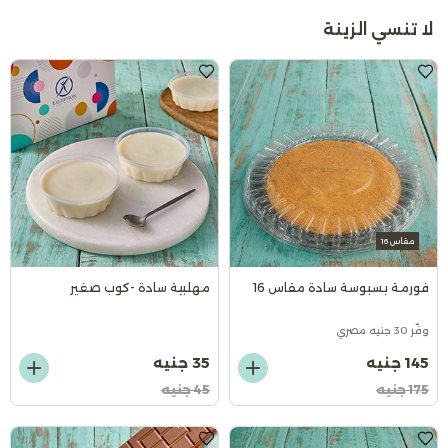
لا تنسي الزينة
مقاس 16
فورمة بسبوسة سادة مقاس 16
مهلبية سادة -كوب صغير
وفّر 30 جنيه مصري
145 جنيه
35 جنيه
175 جنيه
45 جنيه