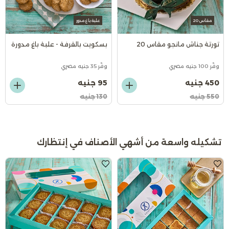
مقاس 20
علبة باغ مدور
تورتة جناش مانجو مقاس 20
بسكويت بالقرفة - علبة باغ مدورة
وفّر 100 جنيه مصري
وفّر 35 جنيه مصري
450 جنيه
95 جنيه
550 جنيه
130 جنيه
تشكيله واسعة من أشهي الأصناف في إنتظارك