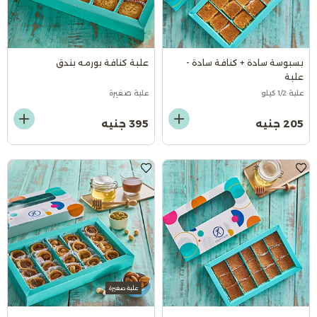
بسبوسة سادة + كنافة سادة -
علبة كنافة بورمه بندق
علبة
علبة 1/2 كيلو
علبة صغيرة
205 جنيه
395 جنيه
علبة صغيرة