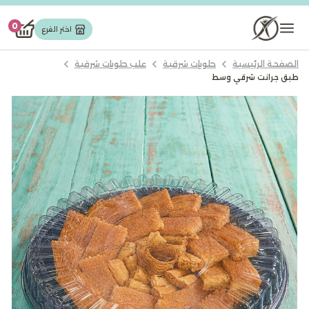
0
تورت وجاتوه
اختر الفرع
الصفحة الرئيسية
حلويات شرقیة
علب حلويات شرقية
مخبوزات
طبق جرانت شرقي وسط
حلويات شرقیة
شوكولاته
كيك
ايس كريم