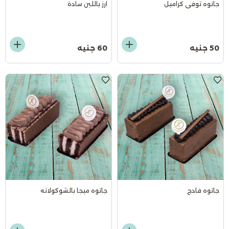
جاتوه توفى كراميل
ارز باللبن سادة
50 جنيه
60 جنيه
جاتوه فادج
جاتوه ميجا بالشوكولاته