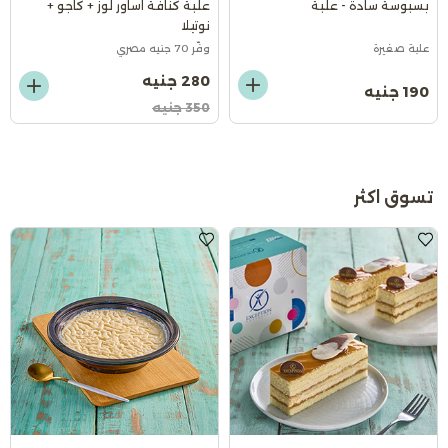
بسبوسة سادة - علبة
علبة كنافة اساور لوز + كاجو +
نوتيلا
علبة صغيرة
وفّر 70 جنيه مصري
280 جنيه
190 جنيه
350 جنيه
تسوق اكثر